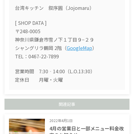
c
e
re
e
a
台湾キッチン 叙序圓（Jojomaru）
b
d
[ SHOP DATA ]
o
s
〒248-0005
o
神奈川県鎌倉市雪ノ下１丁目９−２９
k
シャングリラ鶴岡 2階（
GoogleMap
）
TEL：0467-22-7899
営業時間 7:30‐14:00（L.O.13:30）
定休日 月曜・火曜
関連記事
2022年4月1日
4月の営業日と一部メニュー料金改