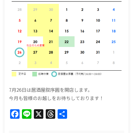
7月26日は居酒屋叙序圓を開店します。
今月も皆様のお越しをお待ちしております！
F
Li
X
T
共
a
n
h
有