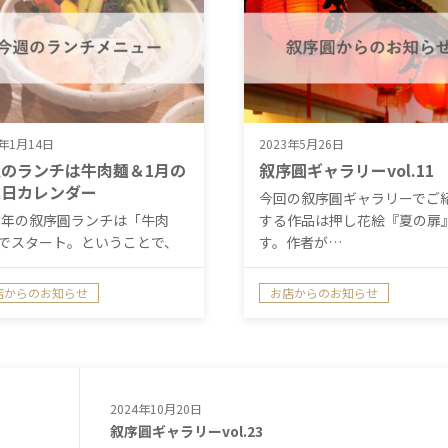
2年1月14日
2023年5月26日
のランチは牛肉麺＆1月の
叙序圓ギャラリーvol.11
業日カレンダー
今回の叙序圓ギャラリーでご
22年の叙序圓ランチは「牛肉
する作品は押し花絵『夏の扉
でスタート。ということで、
す。作者が…
（1…
店からのお知らせ
お店からのお知らせ
週のランチ
2024年10月20日
叙序圓ギャラリーvol.23