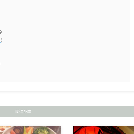
９
p
）
0）
関連記事