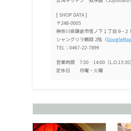
e
a
b
d
[ SHOP DATA ]
o
s
〒248-0005
o
神奈川県鎌倉市雪ノ下１丁目９−２
k
シャングリラ鶴岡 2階（
GoogleMa
TEL：0467-22-7899
営業時間 7:30‐14:00（L.O.13:3
定休日 月曜・火曜