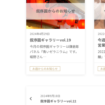
2024年4月29日
202
叙序圓ギャラリーvol.19
今週
営
今月の叙序圓ギャラリーは鎌倉彫
パネル『青いゼラニウム』です。
20
堀野さん…
麺」
今週
お店からのお知らせ
お
今
2024年9月18日
叙序圓ギャラリーvol.22