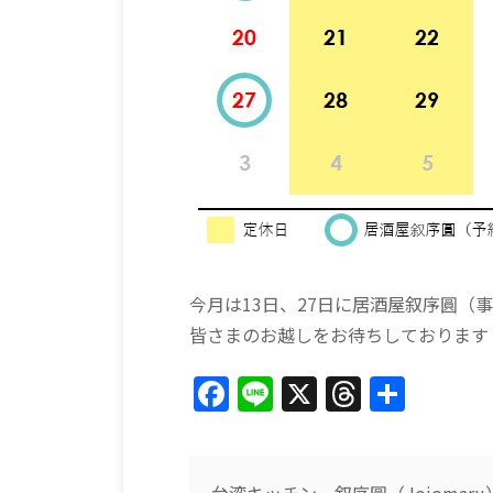
今月は13日、27日に居酒屋叙序圓（
皆さまのお越しをお待ちしております
F
Li
X
T
共
a
n
h
有
c
e
re
台湾キッチン 叙序圓（Jojomaru