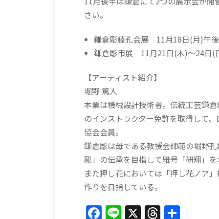
11月後半は鎌倉にて2つの展示会が
さい。
鎌倉彫藤孔会展 11月18日(月)午
鎌倉彫市展 11月21日(木)〜24
【アーティスト紹介】
堀野 篤人
本業は機械設計技術者。伝統工芸鎌倉
のインストラクター免許を取得して、
協会会員。
鎌倉彫は母である教授会師範の堀野孔
彫」の伝承を目指して雅号「研翔」を
また押し花においては「押し花ノア」
作りを目指している。
F
Li
X
T
共