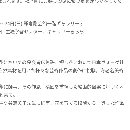
開催されます。叙序圓にお越しの際にぜひ足を運んでみてくだ
後〜24日(日) 鎌倉彫会館一階ギャラリーg
日(日) 生涯学習センター、ギャラリーきらら
彫において教授会皆伝免許、押し花において日本ヴォーグ社
自然素材を用いた様々な芸術作品の創作に挑戦。海老名美術
翔に師事、その作風「構図を重視した絵画的図案に基づく木
名乗る。
桐ケ谷恵美子先生に師事、花を育てる段階から一貫した作品