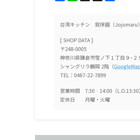
a
n
h
有
c
e
re
e
a
台湾キッチン 叙序圓（Jojomaru
b
d
[ SHOP DATA ]
o
s
〒248-0005
o
神奈川県鎌倉市雪ノ下１丁目９−２
k
シャングリラ鶴岡 2階（
GoogleMa
TEL：0467-22-7899
営業時間 7:30‐14:00（L.O.13:3
定休日 月曜・火曜