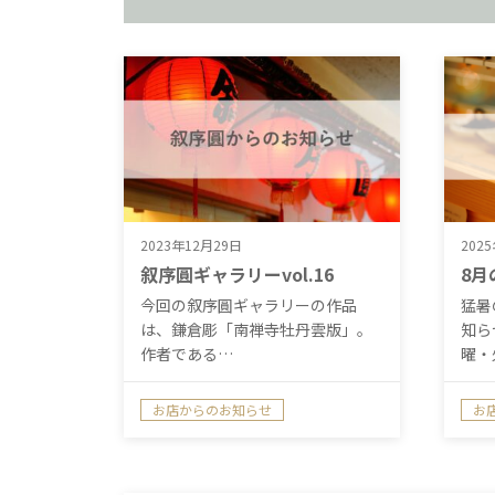
2023年12月29日
202
叙序圓ギャラリーvol.16
8月
今回の叙序圓ギャラリーの作品
猛暑
は、鎌倉彫「南禅寺牡丹雲版」。
知ら
作者である…
曜・
お店からのお知らせ
お