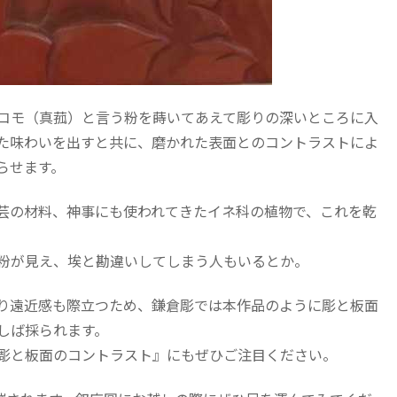
コモ（真菰）と言う粉を蒔いてあえて彫りの深いところに入
た味わいを出すと共に、磨かれた表面とのコントラストによ
らせます。
芸の材料、神事にも使われてきたイネ科の植物で、これを乾
粉が見え、埃と勘違いしてしまう人もいるとか。
り遠近感も際立つため、鎌倉彫では本作品のように彫と板面
しば採られます。
彫と板面のコントラスト』にもぜひご注目ください。