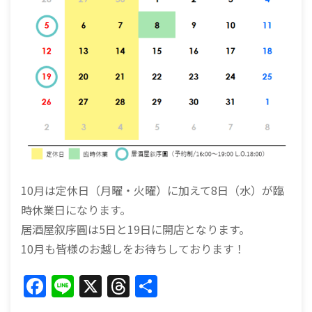
10月は定休日（月曜・火曜）に加えて8日（水）が臨
時休業日になります。
居酒屋叙序圓は5日と19日に開店となります。
10月も皆様のお越しをお待ちしております！
F
Li
X
T
共
a
n
h
有