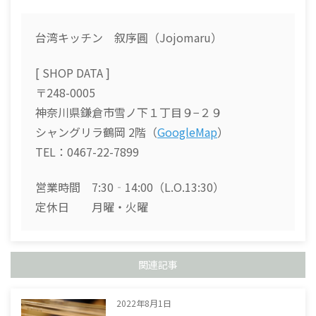
c
e
re
e
a
台湾キッチン 叙序圓（Jojomaru）
b
d
[ SHOP DATA ]
o
s
〒248-0005
o
神奈川県鎌倉市雪ノ下１丁目９−２９
k
シャングリラ鶴岡 2階（
GoogleMap
）
TEL：0467-22-7899
営業時間 7:30‐14:00（L.O.13:30）
定休日 月曜・火曜
関連記事
2022年8月1日