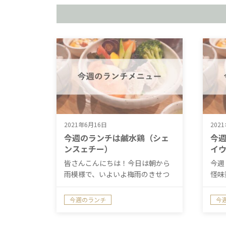
2021年6月16日
202
今週のランチは鹹水鶏（シェ
今
ンスェチー）
イ
皆さんこんにちは！今日は朝から
今週
雨模様で、いよいよ梅雨のきせつ
怪味
になったな…
…
今週のランチ
今