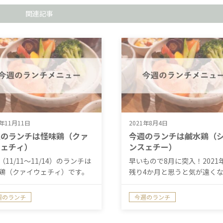
関連記事
1年11月11日
2021年8月4日
週のランチは怪味鶏（クァ
今週のランチは鹹水鶏（
ウェチィ）
ンスェチー）
（11/11～11/14）のランチは
早いもので8月に突入！2021
鶏（クァイウェチィ）です。
残り4か月と思うと気が遠く
す……
週のランチ
今週のランチ