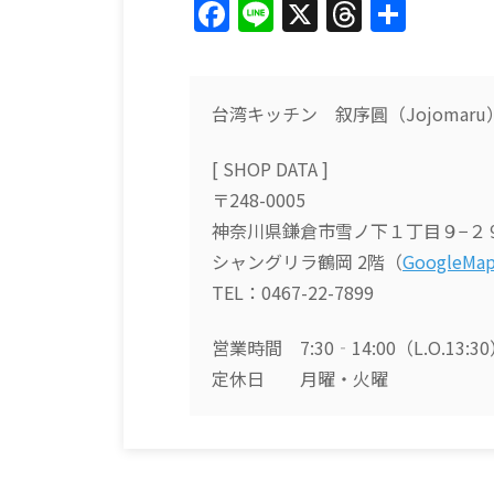
F
Li
X
T
共
a
n
h
有
c
e
re
e
a
台湾キッチン 叙序圓（Jojomaru
b
d
[ SHOP DATA ]
o
s
〒248-0005
o
神奈川県鎌倉市雪ノ下１丁目９−２
k
シャングリラ鶴岡 2階（
GoogleMa
TEL：0467-22-7899
営業時間 7:30‐14:00（L.O.13:3
定休日 月曜・火曜